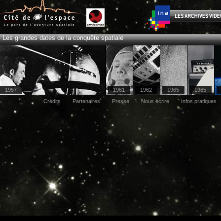
Les grandes dates de la conquête spatiale
1957
1961
1962
1965
1965
Crédits
Partenaires
Presse
Nous écrire
Infos pratiques