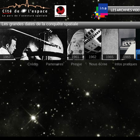
Les grandes dates de la conquête spatiale
1957
1961
1962
1965
1965
Crédits
Partenaires
Presse
Nous écrire
Infos pratiques