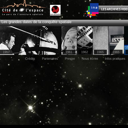
Les grandes dates de la conquête spatiale
1957
1961
1962
1965
1965
Crédits
Partenaires
Presse
Nous écrire
Infos pratiques