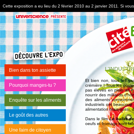
Cette exposition a eu lieu du 2 février 2010 au 2 janvier 2011. Si vo
des s
L’INDUSTR
Bien dans ton assiette
Et bien non, tous les ya
Pourquoi manges-tu ?
crémière ! Tous les poule
pas élevés en plein air !
nourrir des milliards d’h
des aliments consommés
Enquête sur les aliments
industriels ont beaucoup 
alimentation mais aussi, d
Le goût des autres
Dans le film
Le ballet d
oeufs et fromage sont fab
Une faim de citoyen