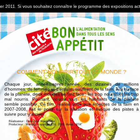
nvier 2011. Si vous souhaitez connaître le programme des expositions ac
COMMENT NOURRIR TOUT LE MONDE ?
Chaque jour, année après année, des dizaines de millions
d’hommes, de femmes et d’enfants souffrent de la faim. A la surface
de la planète, deux mondes se font face : les trop nourris et les trop
mal nourris. Pourtant, nourrir tous les habitants de la planète
semble possible. Ce film, réalisé suite aux émeutes de la faim en
2007-2008, fait le point sur la situation et évoque des pistes à
suivre pour y arriver.
Réalisateur : Denis Van Waerebeke
Producteur : Montag / copyright CSI, 2009, durée : 9'04''