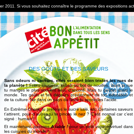
nvier 2011. Si vous souhaitez connaître le programme des expositions ac
DES GOÛTS ET DES SAVEURS
Sans odeurs ni saveurs, elles seraient bien tristes les rues de
la planète !
Frites-saucisse, kébab ou bol de nouilles, dans la rue
tu manges le plus souvent seul, d’accord. Mais tu goûtes aussi le
monde. Tes goûts et tes dégoûts proviennent de ton éducation et
de ta culture. Né dans un pays du Nord tu apprécies l’acide.
En Extrême-Orient, tu préfères le sucré salé, etc. Certaines saveurs
t’attirent, pour d’autres tu te pinces le nez ? C’est normal car c’est
signé : humain !
Et maintenant, passons
A table !
pour un petit voyage virtuel dans
les cuisines du monde !