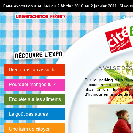
Cette exposition a eu lieu du 2 février 2010 au 2 janvier 2011. Si vo
des s
LA VALSE DES
Bien dans ton assiette
Sur le parking d’un sup
Pourquoi manges-tu ?
l'occasion de faire le 
alicaments et les dates
d’humour en langue des si
Enquête sur les aliments
Le goût des autres
Une faim de citoyen