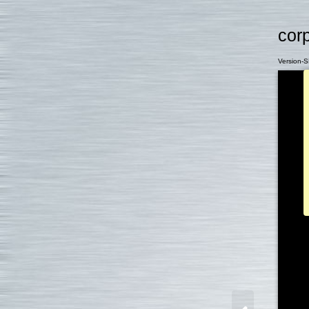
corp
Version-