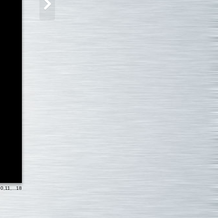
10
,
11
,...
18