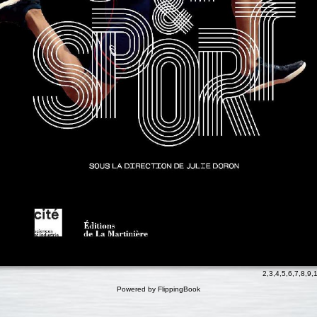
2
,
3
,
4
,
5
,
6
,
7
,
8
,
9
,
Powered by FlippingBook