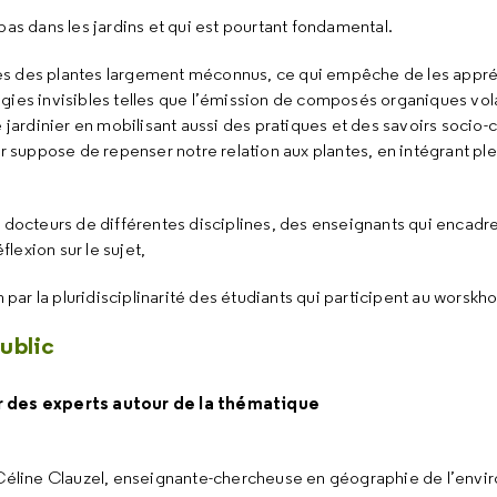
pas dans les jardins et qui est pourtant fondamental.
ues des plantes largement méconnus, ce qui empêche de les appr
gies invisibles telles que l’émission de composés organiques volat
 jardinier en mobilisant aussi des pratiques et des savoirs socio-cu
suppose de repenser notre relation aux plantes, en intégrant pl
s docteurs de différentes disciplines, des enseignants qui encadr
flexion sur le sujet,
 par la pluridisciplinarité des étudiants qui participent au worskh
ublic
r des experts autour de la thématique
éline Clauzel, enseignante-chercheuse en géographie de l’envi