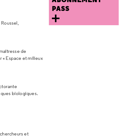
PASS
 Roussel,
maîtresse de
 « Espace et milieux
ctorante
niques biologiques.
 chercheurs et