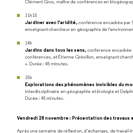
Clément Gros, maître de conférences en biogéograph
11h15
Jardiner avec l'aridité,
conférence encadrée par 
enseignant-chercheur en géographie de l'environnem
14h
Jardins dans tous les sens,
conférence encadrée p
conférences, et Étienne Grésillon, enseignant-cherc
». Durée : 45 minutes.
15h
Explorations des phénomènes invisibles du mo
interdisciplinaire en géographie et biologie et Delp
Durée : 45 minutes.
Vendredi 28 novembre : Présentation des travaux e
Après une semaine de réflexion, d’échanges, de travail i