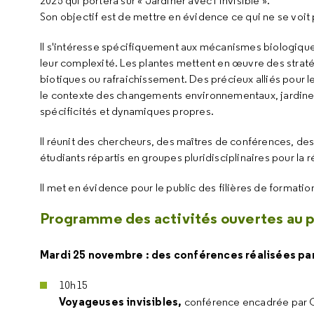
2025 qui portera sur « Jardiner avec l’invisible ».
Son objectif est de mettre en évidence ce qui ne se voit 
Il s'intéresse spécifiquement aux mécanismes biologiq
leur complexité. Les plantes mettent en œuvre des straté
biotiques ou rafraichissement. Des précieux alliés pour le
le contexte des changements environnementaux, jardiner 
spécificités et dynamiques propres.
Il réunit des chercheurs, des maîtres de conférences, de
étudiants répartis en groupes pluridisciplinaires pour la ré
Il met en évidence pour le public des filières de formation
Programme des activités ouvertes au p
Mardi 25 novembre : des conférences réalisées pa
10h15
Voyageuses invisibles,
conférence encadrée par C