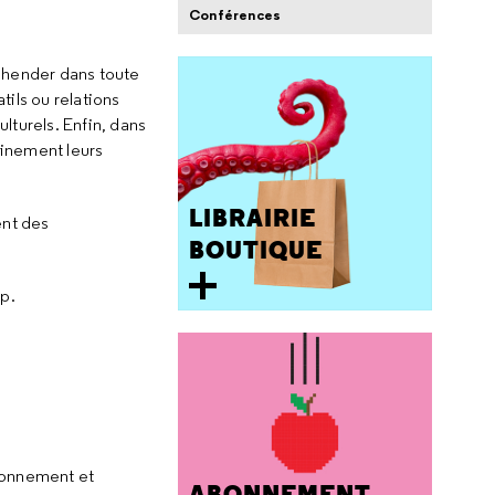
Conférences
éhender dans toute
ils ou relations
lturels. Enfin, dans
einement leurs
LIBRAIRIE
ent des
BOUTIQUE
op.
ronnement et
ABONNEMENT