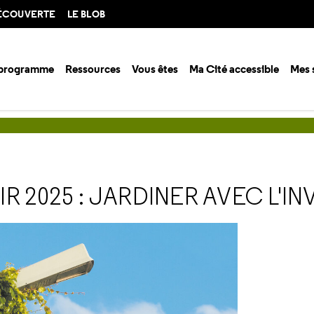
DÉCOUVERTE
LE BLOB
 programme
Ressources
Vous êtes
Ma Cité accessible
Mes 
stages & clubs
Workshops
Workshop ville d'avenir 2025 : Jardiner ave
 2025 : JARDINER AVEC L'INV