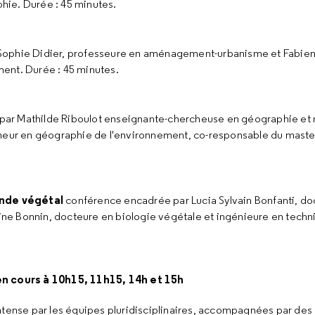
ie. Durée : 45 minutes.
Sophie Didier, professeure en aménagement-urbanisme et Fabien
ent. Durée : 45 minutes.
ar Mathilde Riboulot enseignante-chercheuse en géographie et 
heur en géographie de l'environnement, co-responsable du master
nde végétal
conférence encadrée par Lucia Sylvain Bonfanti, do
hine Bonnin, docteure en biologie végétale et ingénieure en tech
n cours à 10h15, 11h15, 14h et 15h
ntense par les équipes pluridisciplinaires, accompagnées par des