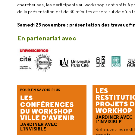
chercheuses, les participants au
workshop
sont prêts à p
de la présentation est de 30 minutes et sera suivie d’un
Samedi 29 novembre : présentation des travaux fin
En partenariat avec
LES
POUR EN SAVOIR PLUS
RESTITUTI
LES
PROJETS 
CONFÉRENCES
WORKHOP
DU WORKSHOP
VILLE D'AVENIR
JARDINER AVEC
L'INVISIBLE
JARDINER AVEC
L'INVISIBLE
Retrouvez les resti
projets