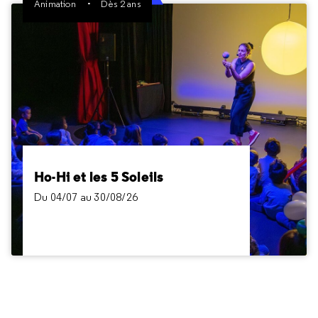
Animation
Dès 2 ans
Ho-Hi et les 5 Soleils
Du 04/07 au 30/08/26
Dès 2 ans
Un voyage dans l’espace qui entraîne les enfants
dans un monde imaginaire et poétique, tout en les
initiant à des notions scientifiques sur l'Univers et
Ho-Hi et les 5 Soleils
des phénomènes célestes simples et observables.
Du 04/07 au 30/08/26
Inclus dans le billet Cité des enfants 2-6 ans