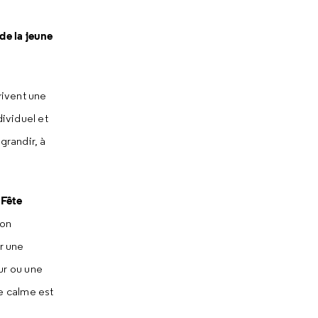
de la jeune
vivent une
ividuel et
grandir, à
 Fête
ion
r une
ur ou une
e calme est