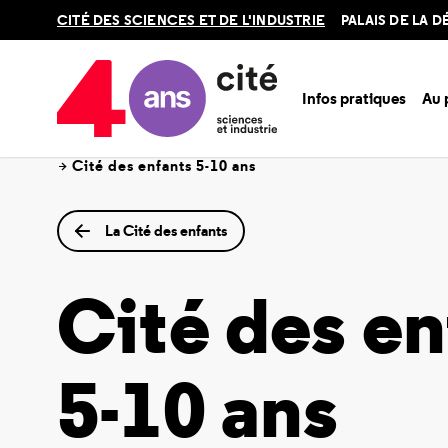
Retour
CITÉ DES SCIENCES ET DE L'INDUSTRIE
PALAIS DE LA 
en
haut
Infos pratiques
Au
Accueil
Au programme
Expos permanentes
La C
Cité des enfants 5-10 ans
La Cité des enfants
Cité des en
5-10 ans