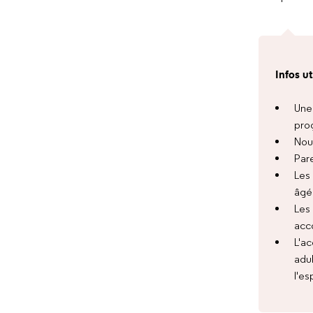
Infos u
Une
pro
Nou
Pare
Les
âgé 
Les 
acc
L'a
adu
l'es