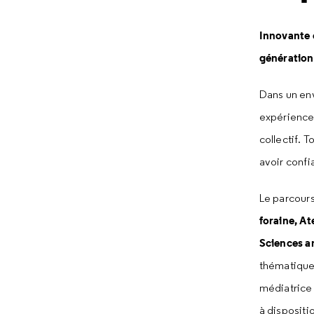
Innovante e
génération
Dans un env
expérience 
collectif. 
avoir confi
Le parcours
foraine, At
Sciences a
thématique
médiatrice 
à dispositi