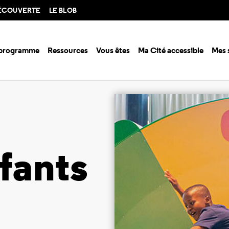
DÉCOUVERTE
LE BLOB
 programme
Ressources
Vous êtes
Ma Cité accessible
Mes 
ité des enfants
fants