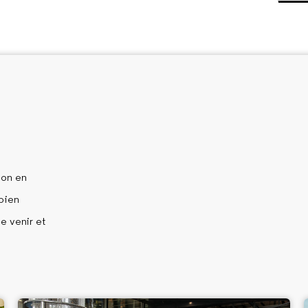
ion en
 bien
e venir et