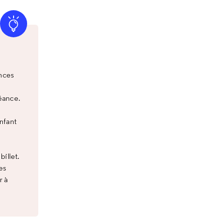
ances
éance.
nfant
illet.
es
r à