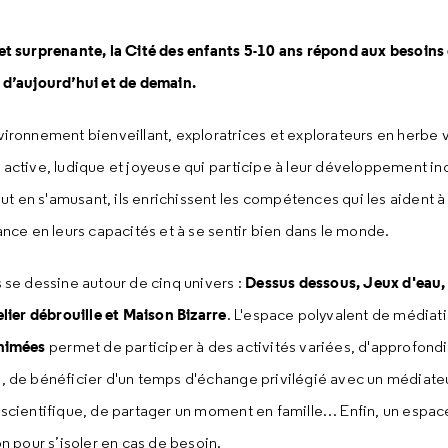
t surprenante, la Cité des enfants 5-10 ans répond aux besoins 
 d’aujourd’hui et de demain.
ironnement bienveillant, exploratrices et explorateurs en herbe 
active, ludique et joyeuse qui participe à leur développement ind
Tout en s'amusant, ils enrichissent les compétences qui les aident à 
ance en leurs capacités et à se sentir bien dans le monde.
Dessus dessous, Jeux d'eau,
 se dessine autour de cinq univers :
elier débrouille et Maison Bizarre
. L'espace polyvalent de médiat
nimées
permet de participer à des activités variées, d'approfondi
, de bénéficier d'un temps d'échange privilégié avec un médiate
scientifique, de partager un moment en famille… Enfin, un espac
on pour s’isoler en cas de besoin.