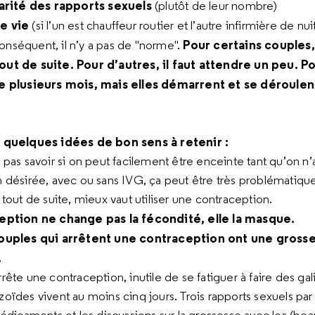
larité des rapports sexuels
(plutôt de leur nombre)
e vie
(si l’un est chauffeur routier et l’autre infirmière de nui
Pour certains couples,
onséquent, il n’y a pas de "norme".
ut de suite. Pour d’autres, il faut attendre un peu. Po
e plusieurs mois, mais elles démarrent et se déroulent
 quelques idées de bon sens à retenir :
pas savoir si on peut facilement être enceinte tant qu’on n
 désirée, avec ou sans IVG, ça peut être très problématique
tout de suite, mieux vaut utiliser une contraception.
eption ne change pas la fécondité, elle la masque.
ouples qui arrêtent une contraception ont une gross
.
ête une contraception, inutile de se fatiguer à faire des galip
oïdes vivent au moins cinq jours. Trois rapports sexuels par