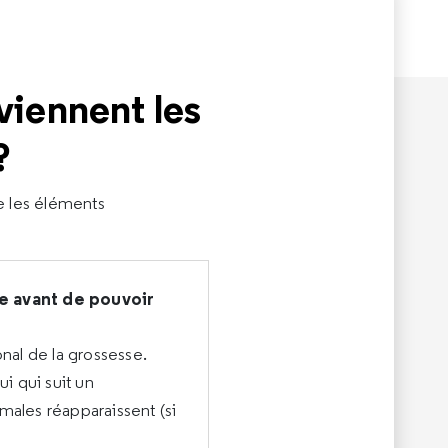
eviennent les
?
e les éléments
e avant de pouvoir
al de la grossesse.
ui qui suit un
males réapparaissent (si