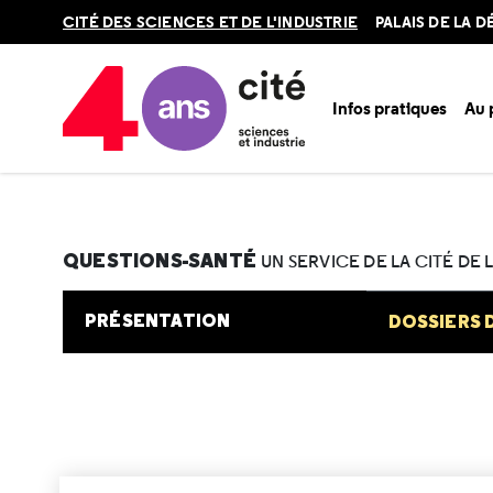
Retour
CITÉ DES SCIENCES ET DE L'INDUSTRIE
PALAIS DE LA 
en
haut
Infos pratiques
Au
Accueil
Au programme
Cité de la santé
Une question e
Après le retrait de l’implant : quand reviennent les règle
QUESTIONS-SANTÉ
UN SERVICE DE LA CITÉ DE 
PRÉSENTATION
DOSSIERS 