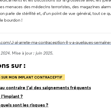
médicaments et les discussions sur la grossesse avec les (bea
s menaces des médecins terroristes, des magazines alarmis
on parle de stérilité et, d’un point de vue général, tout ce q
 le bourdon !
com/J-ai-arrete-ma-contraception-il-y-a-quelques-semaines-
 2024.
Mise à jour
: juin 2025.
ns sur :
S SUR MON IMPLANT CONTRACEPTIF
 au contraire j’ai des saignements fréquents
 l’implant ?
quels sont les risques ?