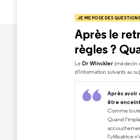
JE ME POSE DES QUESTION
Après le ret
règles ? Qu
Dr Winckler
Le
(médecin gé
d’information suivants au suj
Après avoir 
être encein
Comme toutes 
Quand l’implan
accouchemen
l’utilisatrice 