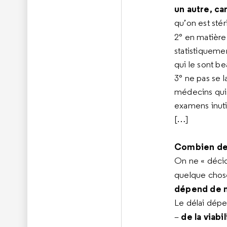
un autre, car 
qu’on est stéri
2° en matière
statistiquemen
qui le sont be
3° ne pas se l
médecins qui 
examens inutil
[…]
Combien de 
On ne « décide
quelque chose
dépend de n
Le délai dép
de la viabi
–