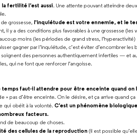
la fertilité l’est aussi
. Une attente pouvant atteindre deux
le.
l’inquiétude est votre ennemie, et le te
 de grossesse,
t, il y a des conditions plus favorables à une grossesse (les v
aucoup moins (les périodes de grand stress, l’hyperactivité)
aisser gagner par l’inquiétude, c’est éviter d’encombrer les
soignent des personnes authentiquement infertiles — et aus
es, qui ne font que renforcer l’angoisse.
temps faut-il attendre pour être enceinte quand on l
 » pas d’être enceinte. On le désire, et ça arrive quand ça 
C’est un phénomène biologique
 qui obéit à la volonté.
ombreux facteurs.
end de beaucoup de choses.
lité des cellules de la reproduction
(il est possible qu’el