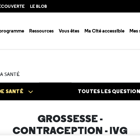
DÉCOUVERTE
LE BLOB
 programme
Ressources
Vous êtes
Ma Cité accessible
Mes 
n santé ?
Questions santé
Grossesse - Contraception - IVG
s ? Quand peut-on être enceinte ?
LA SANTÉ
DE SANTÉ
TOUTES LES QUESTIO
GROSSESSE -
CONTRACEPTION - IVG