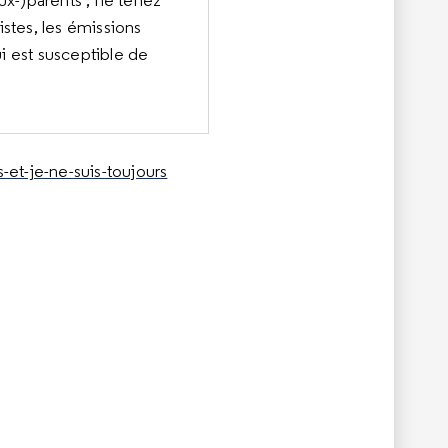
ux-)parents ; ne tenez
tes, les émissions
ui est susceptible de
et-je-ne-suis-toujours