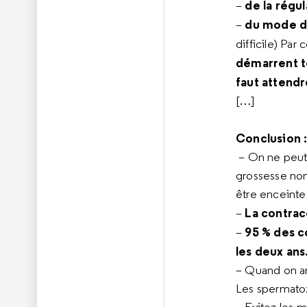
de la régu
–
du mode d
–
difficile)
Par c
démarrent to
faut attendr
[…]
Conclusion :
– On ne peut 
grossesse non
être enceinte 
La contrac
–
95 % des c
–
les deux ans
– Quand on arr
Les spermatoz