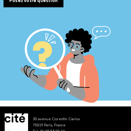
Posez votre question
30 avenue Corentin Cariou
75019 Paris, France