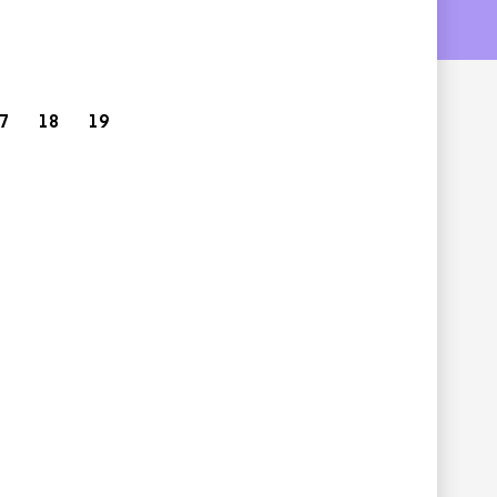
ge
Page
Page
7
18
19