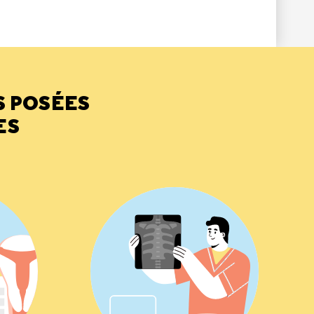
S POSÉES
ES