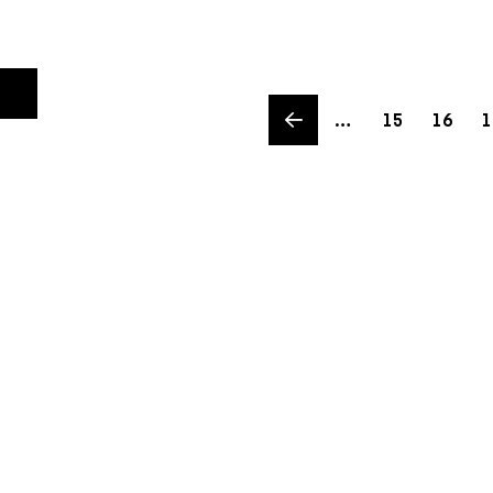
Previous page
Page
Page
Pa
…
15
16
1