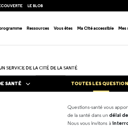
DÉCOUVERTE
LE BLOB
 programme
Ressources
Vous êtes
Ma Cité accessible
Mes 
n santé ?
Questions santé
Toutes les questions
UN SERVICE DE LA CITÉ DE LA SANTÉ
DE SANTÉ
TOUTES LES QUESTIO
Questions-santé vous appo
délai d
de la santé dans un
interr
Nous vous invitons à