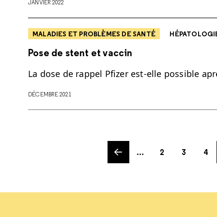
JANVIER 2022
MALADIES ET PROBLÈMES DE SANTÉ
HÉPATOLOGI
Pose de stent et vaccin
La dose de rappel Pfizer est-elle possible apr
DÉCEMBRE 2021
Previous page
Page
Page
Page
…
2
3
4