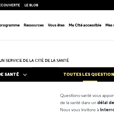
DÉCOUVERTE
LE BLOB
 programme
Ressources
Vous êtes
Ma Cité accessible
Mes 
n santé ?
Questions santé
Toutes les questions
UN SERVICE DE LA CITÉ DE LA SANTÉ
DE SANTÉ
TOUTES LES QUESTIO
Questions-santé vous appo
délai d
de la santé dans un
interr
Nous vous invitons à