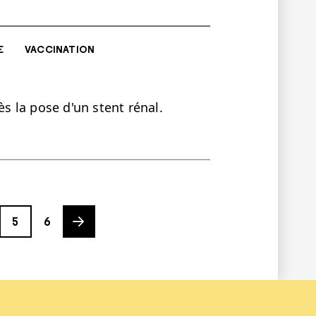
E
VACCINATION
ès la pose d'un stent rénal.
Page
Page
Next page
5
6