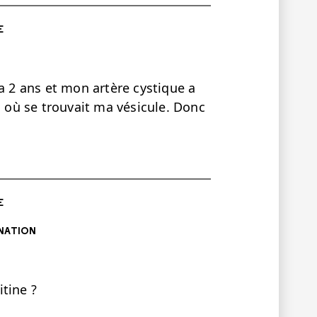
E
 y a 2 ans et mon artère cystique a
à où se trouvait ma vésicule. Donc
E
NATION
itine ?