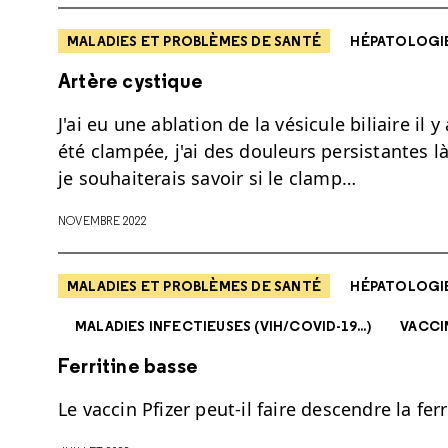
MALADIES ET PROBLÈMES DE SANTÉ
HÉPATOLOGI
Artère cystique
J'ai eu une ablation de la vésicule biliaire il
été clampée, j'ai des douleurs persistantes l
je souhaiterais savoir si le clamp…
NOVEMBRE 2022
MALADIES ET PROBLÈMES DE SANTÉ
HÉPATOLOGI
MALADIES INFECTIEUSES (VIH/COVID-19...)
VACCI
Ferritine basse
Le vaccin Pfizer peut-il faire descendre la ferr