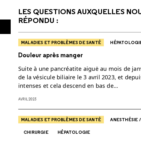
LES QUESTIONS AUXQUELLES NO
RÉPONDU :
MALADIES ET PROBLÈMES DE SANTÉ
HÉPATOLOGI
Douleur après manger
Suite à une pancréatite aiguë au mois de janv
de la vésicule biliaire le 3 avril 2023, et dep
intenses et cela descend en bas de…
AVRIL 2023
MALADIES ET PROBLÈMES DE SANTÉ
ANESTHÉSIE 
CHIRURGIE
HÉPATOLOGIE