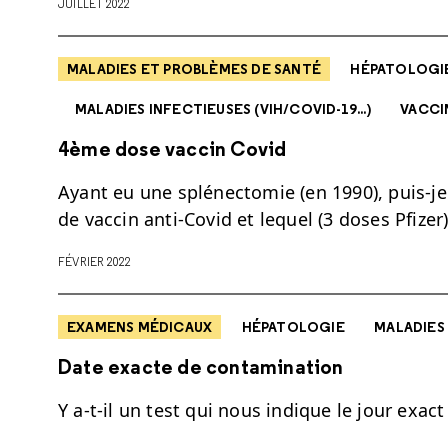
JUILLET 2022
MALADIES ET PROBLÈMES DE SANTÉ
HÉPATOLOGI
MALADIES INFECTIEUSES (VIH/COVID-19...)
VACCI
4ème dose vaccin Covid
Ayant eu une splénectomie (en 1990), puis-
de vaccin anti-Covid et lequel (3 doses Pfizer
FÉVRIER 2022
EXAMENS MÉDICAUX
HÉPATOLOGIE
MALADIES 
Date exacte de contamination
Y a-t-il un test qui nous indique le jour exac