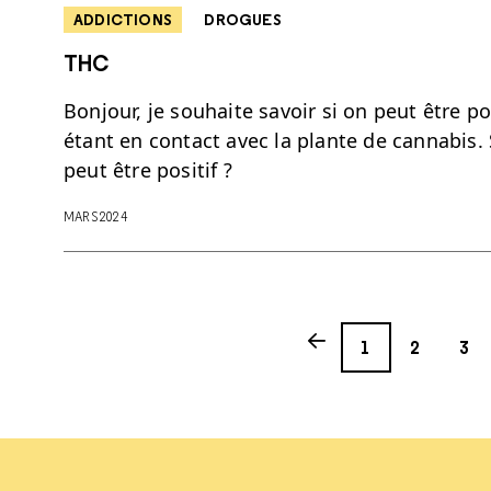
ADDICTIONS
DROGUES
THC
Bonjour, je souhaite savoir si on peut être 
étant en contact avec la plante de cannabis. 
peut être positif ?
MARS 2024
Page
Page
Page
Previous page
1
2
3