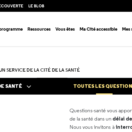
DÉCOUVERTE
LE BLOB
 programme
Ressources
Vous êtes
Ma Cité accessible
Mes 
n santé ?
Questions santé
Toutes les questions
UN SERVICE DE LA CITÉ DE LA SANTÉ
DE SANTÉ
TOUTES LES QUESTIO
Questions-santé vous appo
délai d
de la santé dans un
interr
Nous vous invitons à