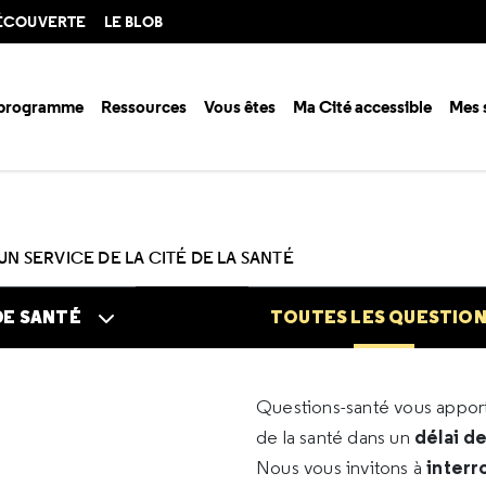
DÉCOUVERTE
LE BLOB
 programme
Ressources
Vous êtes
Ma Cité accessible
Mes 
n santé ?
Questions santé
Toutes les questions
UN SERVICE DE LA CITÉ DE LA SANTÉ
DE SANTÉ
TOUTES LES QUESTIO
Questions-santé vous appo
délai d
de la santé dans un
interr
Nous vous invitons à