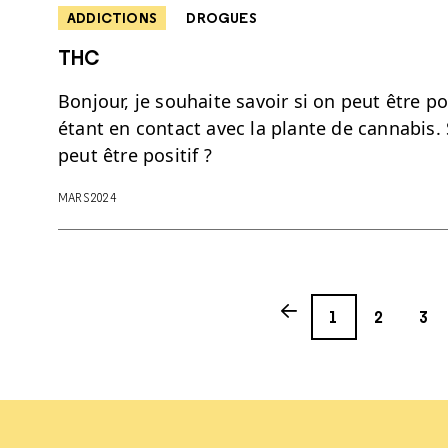
ADDICTIONS
DROGUES
THC
Bonjour, je souhaite savoir si on peut être 
étant en contact avec la plante de cannabis. 
peut être positif ?
MARS 2024
Page
Page
Page
Previous page
1
2
3