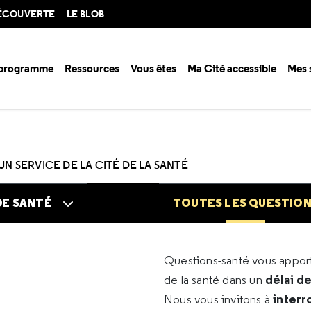
DÉCOUVERTE
LE BLOB
 programme
Ressources
Vous êtes
Ma Cité accessible
Mes 
n santé ?
Questions santé
Toutes les questions
UN SERVICE DE LA CITÉ DE LA SANTÉ
DE SANTÉ
TOUTES LES QUESTIO
Questions-santé vous appo
délai d
de la santé dans un
interr
Nous vous invitons à