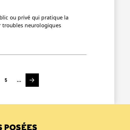
lic ou privé qui pratique la
 troubles neurologiques
Page
Next page
5
…
S POSÉES