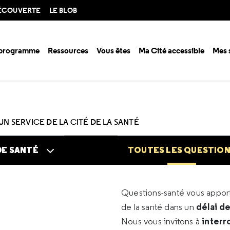
DÉCOUVERTE
LE BLOB
 programme
Ressources
Vous êtes
Ma Cité accessible
Mes 
n santé ?
Questions santé
Toutes les questions
UN SERVICE DE LA CITÉ DE LA SANTÉ
DE SANTÉ
TOUTES LES QUESTIO
Questions-santé vous appo
délai d
de la santé dans un
interr
Nous vous invitons à