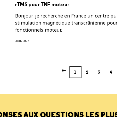
rTMS pour TNF moteur
Bonjour, je recherche en France un centre pub
stimulation magnétique transcrânienne pour
fonctionnels moteur.
JUIN 2026
Page
Page
Page
Page
Previous page
1
2
3
4
ONSES AUX QUESTIONS LES PLU