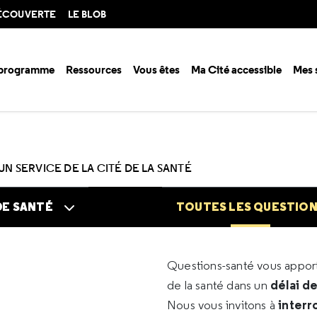
DÉCOUVERTE
LE BLOB
 programme
Ressources
Vous êtes
Ma Cité accessible
Mes 
n santé ?
Questions santé
Toutes les questions
UN SERVICE DE LA CITÉ DE LA SANTÉ
DE SANTÉ
TOUTES LES QUESTIO
Questions-santé vous appo
délai d
de la santé dans un
interr
Nous vous invitons à