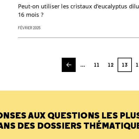
Peut-on utiliser les cristaux d'eucalyptus di
16 mois ?
FÉVRIER 2025
Previous page
Page
Page
Page
Pa
…
11
12
13
1
ONSES AUX QUESTIONS LES PLU
ANS DES DOSSIERS THÉMATIQU