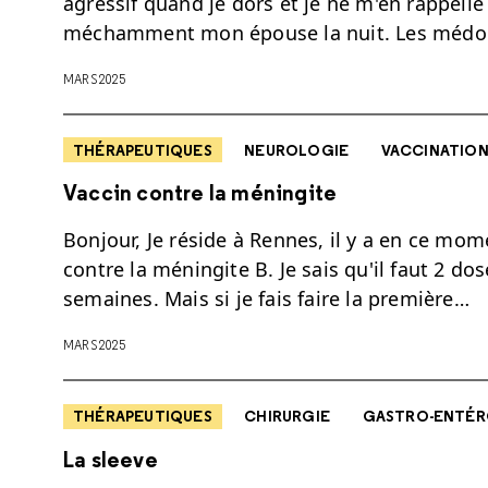
agressif quand je dors et je ne m'en rappell
méchamment mon épouse la nuit. Les médo
MARS 2025
THÉRAPEUTIQUES
NEUROLOGIE
VACCINATIO
Vaccin contre la méningite
Bonjour, Je réside à Rennes, il y a en ce m
contre la méningite B. Je sais qu'il faut 2 
semaines. Mais si je fais faire la première…
MARS 2025
THÉRAPEUTIQUES
CHIRURGIE
GASTRO-ENTÉR
La sleeve