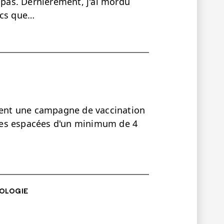
e pas. Dernièrement, j'ai mordu
cs que…
N
oment une campagne de vaccination
doses espacées d'un minimum de 4
OLOGIE