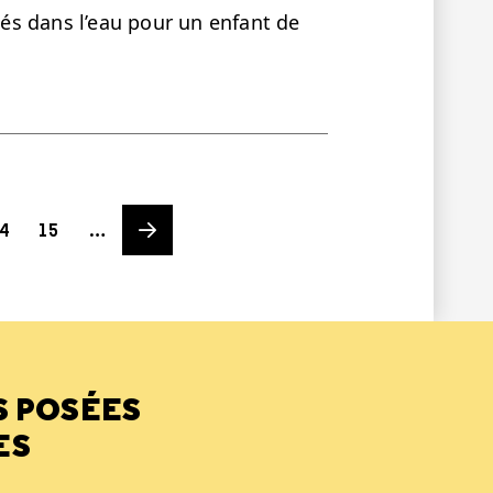
lués dans l’eau pour un enfant de
ge
Page
Next page
4
15
…
S POSÉES
ES