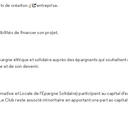
ets de création
d
'entreprise.
bilités de financer son projet.
épargne éthique et solidaire auprès des épargnants qui souhaitent 
e et de son devenir.
ative et Locale de l'Epargne Solidaire) participent au capital d'e
e Club reste associé minoritaire en apportant une part au capita