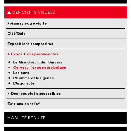
DÉFICIENTS VISUELS
Préparez votre visite
Cité'Quiz
Expositions temporaires
Expositions permanentes
Le Grand récit de l'Univers
Cerveau, l'expo neuroludique
Les sons
L'Homme et les gènes
L'Argonaute
Des jeux vidéo accessibles
Editions en relief
MOBILITÉ RÉDUITE