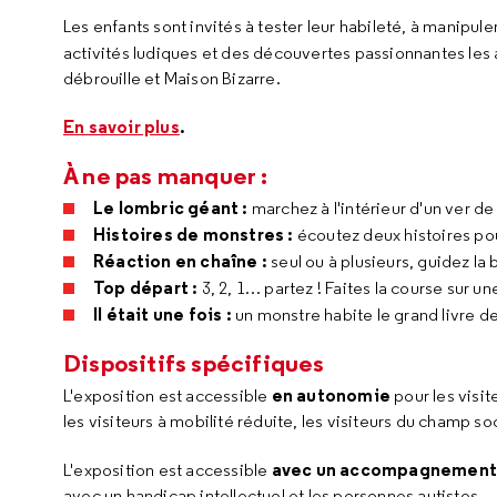
Les enfants sont invités à tester leur habileté, à manipule
activités ludiques et des découvertes passionnantes les
débrouille et Maison Bizarre.
En savoir plus
.
À ne pas manquer :
Le lombric géant :
marchez à l'intérieur d'un ver de
Histoires de monstres :
écoutez deux histoires pour
Réaction en chaîne :
seul ou à plusieurs, guidez la b
Top départ :
3, 2, 1… partez ! Faites la course sur un
Il était une fois :
un monstre habite le grand livre d
Dispositifs spécifiques
en autonomie
L'exposition est accessible
pour les visit
les visiteurs à mobilité réduite, les visiteurs du champ soc
avec un accompagnemen
L'exposition est accessible
avec un handicap intellectuel et les personnes autistes.