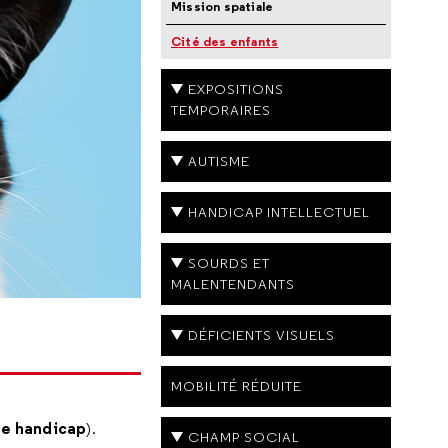
Mission spatiale
Cité des enfants
EXPOSITIONS
TEMPORAIRES
AUTISME
HANDICAP INTELLECTUEL
SOURDS ET
MALENTENDANTS
DÉFICIENTS VISUELS
MOBILITÉ RÉDUITE
 de handicap
).
CHAMP SOCIAL