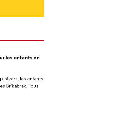
ur les enfants en
 univers, les enfants
 des Brikabrak, Tous