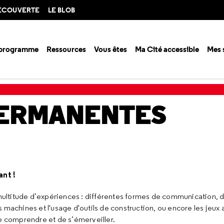
DÉCOUVERTE
LE BLOB
 programme
Ressources
Vous êtes
Ma Cité accessible
Mes 
té des enfants
PERMANENTES
nt !
e multitude d’expériences : différentes formes de communication, 
 machines et l'usage d'outils de construction, ou encore les jeux 
de comprendre et de s’émerveiller.