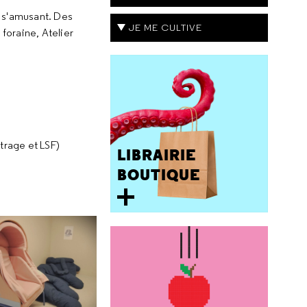
en s'amusant. Des
JE ME CULTIVE
foraine, Atelier
trage et LSF)
LIBRAIRIE
BOUTIQUE