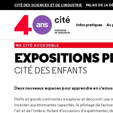
Retour
CITÉ DES SCIENCES ET DE L'INDUSTRIE
PALAIS DE LA 
en
haut
Infos pratiques
Au
Accueil
Ma Cité accessible
Expositions permanentes
Ci
MA CITÉ ACCESSIBLE
EXPOSITIONS 
CITÉ DES ENFANTS
Deux nouveaux espaces pour apprendre en s’amusa
Petits et grands sont invités à explorer et découvrir un
insectes aux étonnantes capacités, le pilotage de fausses
l’air et de l’ombre. Autant d’occasions d’expérimenter, 