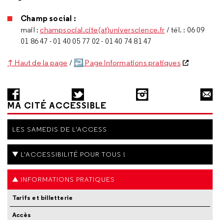
Champ social :
mail :
champsocial.cite(at)universcience.fr
/ tél. : 06 09
01 86 47 - 01 40 05 77 02 - 01 40 74 81 47
↑ Haut de la page
/
↩ Page Informations pratiques
MA CITÉ ACCESSIBLE
LES SAMEDIS DE L'ACCESS
L'ACCESSIBILITÉ POUR TOUS !
INFORMATIONS PRATIQUES
Tarifs et billetterie
Accès