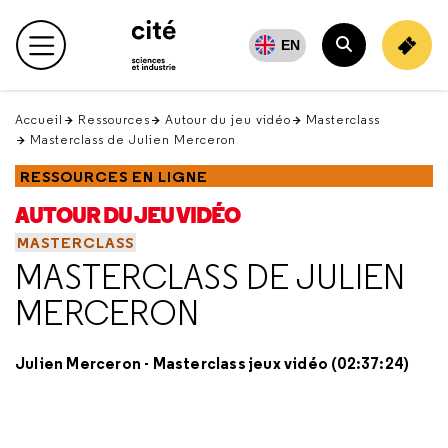
Retour
en
EN
Menu principal
haut
Rechercher
Accueil
Ressources
Autour du jeu vidéo
Masterclass
Masterclass de Julien Merceron
RESSOURCES EN LIGNE
AUTOUR DU JEU VIDÉO
MASTERCLASS
MASTERCLASS DE JULIEN
MERCERON
Julien Merceron - Masterclass jeux vidéo (02:37:24)