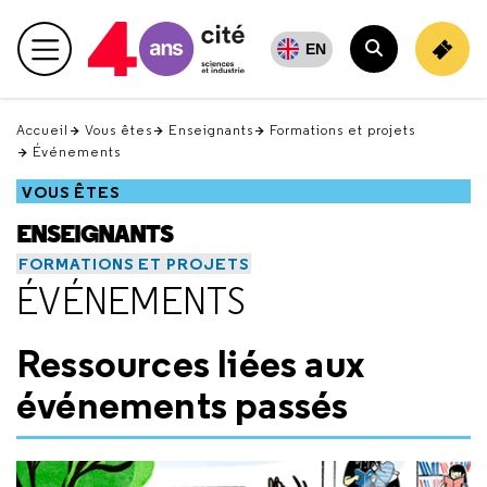
Retour
en
EN
Menu principal
haut
Rechercher
Accueil
Vous êtes
Enseignants
Formations et projets
Événements
VOUS ÊTES
ENSEIGNANTS
FORMATIONS ET PROJETS
ÉVÉNEMENTS
Ressources liées aux
événements passés