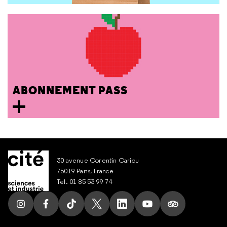
ABONNEMENT PASS
30 avenue Corentin Cariou
75019 Paris, France
Tel. 01 85 53 99 74
Suivez nous sur Instagram
Suivez nous sur Facebook
Suivez nous sur Tik Tok
Suivez nous sur X
Suivez nous sur LinkedIn
Suivez nous sur Yout
Suivez nous su