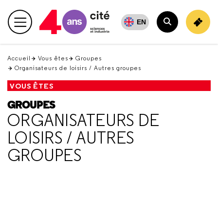
Retour
en
EN
Menu principal
haut
Rechercher
Accueil
Vous êtes
Groupes
Organisateurs de loisirs / Autres groupes
VOUS ÊTES
GROUPES
ORGANISATEURS DE
LOISIRS / AUTRES
GROUPES