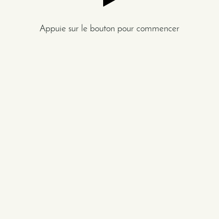
Page
en
cours
Appuie sur le bouton pour commencer
de
chargement