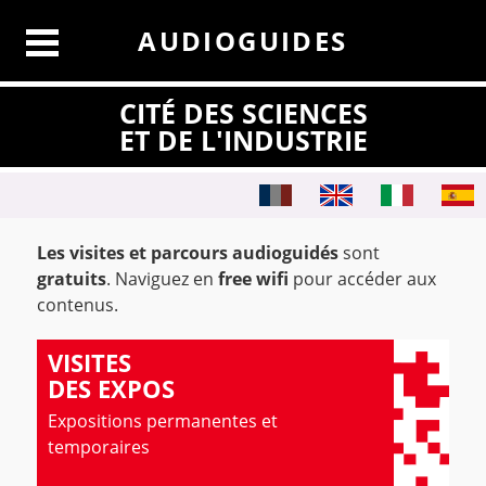
AUDIOGUIDES
CITÉ DES SCIENCES
ET DE L'INDUSTRIE
Les visites et parcours audioguidés
sont
gratuits
. Naviguez en
free wifi
pour accéder aux
contenus.
VISITES
DES EXPOS
Expositions permanentes et
temporaires