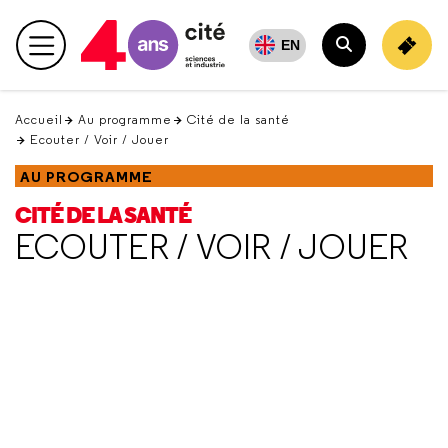
Retour
en
EN
Menu principal
haut
Rechercher
Accueil
Au programme
Cité de la santé
Ecouter / Voir / Jouer
AU PROGRAMME
CITÉ DE LA SANTÉ
ECOUTER / VOIR / JOUER