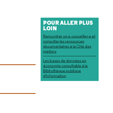
POUR ALLER PLUS
LOIN
Rencontrer un-e conseiller-e et
consulter les ressources
documentaires à la Cité des
métiers
Les bases de données en
économie consultable à la
Bibliothèque publique
d'information