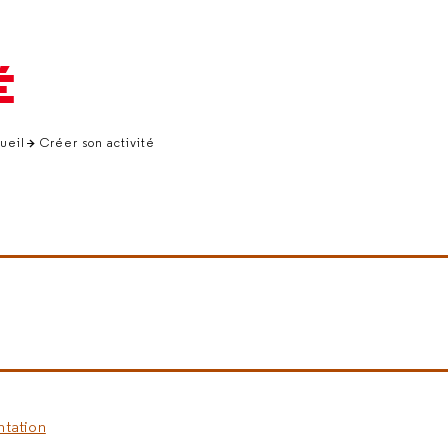
É
ueil
Créer son activité
ntation