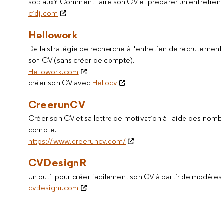
sociaux? Comment faire son CV et préparer un entretien
cidj.com
Hellowork
De la stratégie de recherche à l'entretien de recrutement
son CV (sans créer de compte).
Hellowork.com
créer son CV avec
Hellocv
CreerunCV
Créer son CV et sa lettre de motivation à l'aide des no
compte.
https://www.creeruncv.com/
CVDesignR
Un outil pour créer facilement son CV à partir de modèl
cvdesignr.com