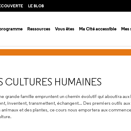
DÉCOUVERTE
LE BLOB
 programme
Ressources
Vous êtes
Ma Cité accessible
Mes 
ison 2003-2004
L'origine des premières cultures humaines
ES CULTURES HUMAINES
 d'une grande famille empruntent un chemin évolutif qui aboutira 
ent, inventent, transmettent, échangent... Des premiers outils au
 des animaux et des plantes, ce cours nous emportera aux commenc
lture.