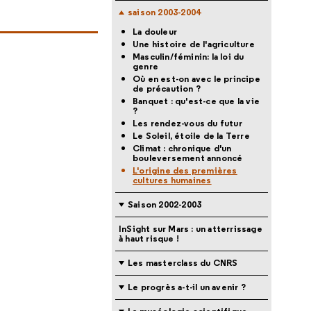
saison 2003-2004
La douleur
Une histoire de l'agriculture
Masculin/féminin: la loi du
genre
Où en est-on avec le principe
de précaution ?
Banquet : qu'est-ce que la vie
?
Les rendez-vous du futur
Le Soleil, étoile de la Terre
Climat : chronique d'un
bouleversement annoncé
L'origine des premières
cultures humaines
Saison 2002-2003
InSight sur Mars : un atterrissage
à haut risque !
Les masterclass du CNRS
Le progrès a-t-il un avenir ?