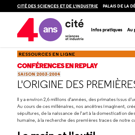
Retour
CITÉ DES SCIENCES ET DE L'INDUSTRIE
PALAIS DE LA 
en
haut
Infos pratiques
Au
Accueil
Ressources
Conférences en replay
Saisons
sa
RESSOURCES EN LIGNE
CONFÉRENCES EN REPLAY
SAISON 2003-2004
L'ORIGINE DES PREMIÈR
Il y a environ 2,6 millions d'années, des primates issus
Au cours de ces millénaires, nos ancêtres imaginent, cré
sépultures, de la naissance de l'art à la domestication
humaine, à la recherche des premières traces de notre cu