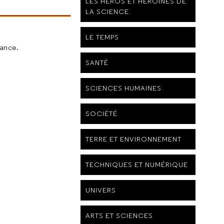
LES HÉROS ET HÉROÏNES DE
LA SCIENCE
LE TEMPS
rance.
SANTÉ
SCIENCES HUMAINES
SOCIÉTÉ
TERRE ET ENVIRONNEMENT
TECHNIQUES ET NUMÉRIQUE
UNIVERS
ARTS ET SCIENCES