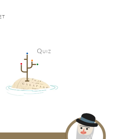
et
Quiz