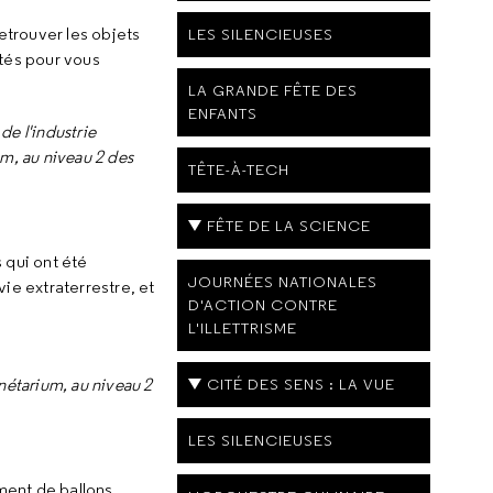
retrouver les objets
LES SILENCIEUSES
ités pour vous
LA GRANDE FÊTE DES
ENFANTS
de l'industrie
m, au niveau 2 des
TÊTE-À-TECH
FÊTE DE LA SCIENCE
 qui ont été
JOURNÉES NATIONALES
ie extraterrestre, et
D'ACTION CONTRE
L'ILLETTRISME
CITÉ DES SENS : LA VUE
nétarium, au niveau 2
LES SILENCIEUSES
ement de ballons