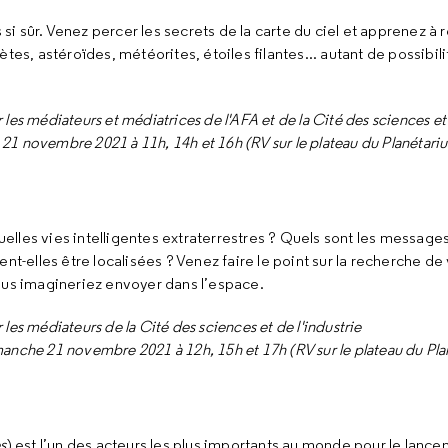
 si sûr. Venez percer les secrets de la carte du ciel et apprenez à 
tes, astéroïdes, météorites, étoiles filantes... autant de possibil
 les médiateurs et médiatrices de l'AFA et de la Cité des sciences et 
 novembre 2021 à 11h, 14h et 16h (RV sur le plateau du Planétariu
s vies intelligentes extraterrestres ? Quels sont les messages
lles être localisées ? Venez faire le point sur la recherche de v
ous imagineriez envoyer dans l’espace.
 les médiateurs de la Cité des sciences et de l'industrie
nche 21 novembre 2021 à 12h, 15h et 17h (RV sur le plateau du Pla
s
) est l’un des acteurs les plus importants au monde pour le lanc