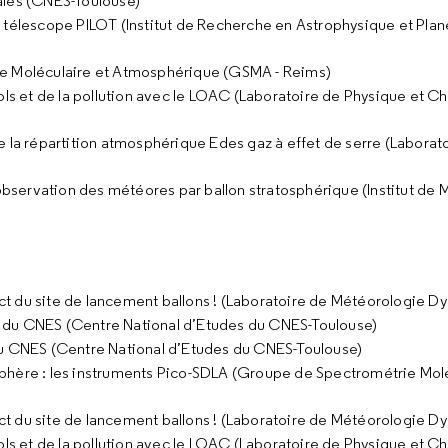
ales (CNES-Toulouse)
e télescope PILOT (Institut de Recherche en Astrophysique et Plan
e Moléculaire et Atmosphérique (GSMA - Reims)
ls et de la pollution avec le LOAC (Laboratoire de Physique et C
 la répartition atmosphérique Edes gaz à effet de serre (Laborat
bservation des météores par ballon stratosphérique (Institut de
irect du site de lancement ballons ! (Laboratoire de Météorologie
s du CNES (Centre National d’Etudes du CNES-Toulouse)
 du CNES (Centre National d’Etudes du CNES-Toulouse)
sphère : les instruments Pico-SDLA (Groupe de Spectrométrie Molé
irect du site de lancement ballons ! (Laboratoire de Météorologie
ls et de la pollution avec le LOAC (Laboratoire de Physique et C