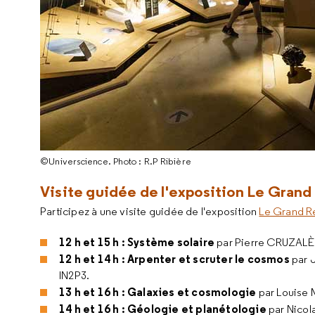
©Universcience. Photo : R.P Ribière
Visite guidée de l'exposition Le Grand
Participez à une visite guidée de l'exposition
Le Grand Ré
12 h et 15 h : Système solaire
par Pierre CRUZALÈ
12 h et 14 h : Arpenter et scruter le cosmos
par J
IN2P3.
13 h et 16 h : Galaxies et cosmologie
par Louise 
14 h et 16 h : Géologie et planétologie
par Nicol