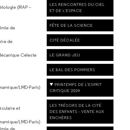
LES RENCONTRES DU CIEL
étologie (IRAP –
ET DE L'ESPACE
FÊTE DE LA SCIENCE
himie de
CITÉ DÉCALÉE
oire de
LE GRAND JEU
 Mécanique Céleste
LE BAL DES POMPIERS
PRINTEMPS DE L'ESPRIT
 Dynamique/LMD-Paris)
CRITIQUE 2024
LES TRÉSORS DE LA CITÉ
culaire et
DES ENFANTS - VENTE AUX
ENCHÈRES
 Dynamique/LMD-Paris)
himie de