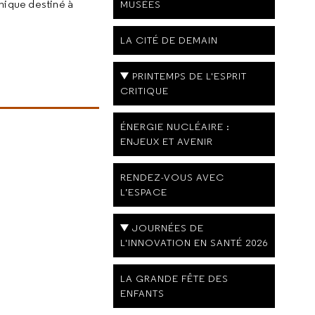
unique destiné à
MUSÉES
LA CITÉ DE DEMAIN
PRINTEMPS DE L'ESPRIT
CRITIQUE
ÉNERGIE NUCLÉAIRE :
ENJEUX ET AVENIR
RENDEZ-VOUS AVEC
L’ESPACE
JOURNÉES DE
L'INNOVATION EN SANTÉ 2026
LA GRANDE FÊTE DES
ENFANTS