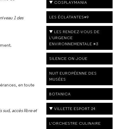
COSPLAYMANIA
LES ÉCLATANTES#9
 niveau 1 des
LES RENDEZ-VOUS DE
L'URGENCE
ENVIRONNEMENTALE #3
ement.
SILENCE ON JOUE
NUIT EUROPÉENNE DES
MUSÉES
bérances, en toute
BOTANICA
VILLETTE ESPORT 24
 sud, accès libre et
L'ORCHESTRE CULINAIRE