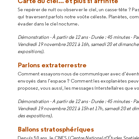
Carte du ciel... et plus si affinité
Se repérer de nuit ou observer le ciel, un casse-tête ? Pas
qui traversent parfois notre voûte céleste. Planètes, comè
évader dans le ciel nocturne.
Démonstration - À partir de 12 ans - Durée : 45 minutes - Par
Vendredi 19 novembre 2021 à 16h, samedi 20 et dimanche 21
expositions).
Parlons extraterrestre
Comment essayons-nous de communiquer avec d’éventuelle
envoyés dans l’espace ? Comment les exoplanètes peuvent-e
proposez, vous aussi, les messages interstellaires que v
Démonstration - A partir de 12 ans - Durée : 45 minutes - Par
Vendredi 19 novembre 2021 à 15h et 17h, samedi 20 et dima
des expositions).
Ballons stratosphériques
Depuis 50 ans, le CNES (
Centre National d’Études Spatiale