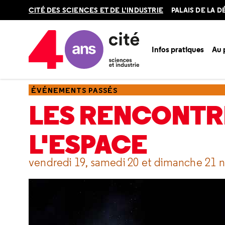
Retour
CITÉ DES SCIENCES ET DE L'INDUSTRIE
PALAIS DE LA 
en
haut
Infos pratiques
Au
Accueil
Ressources
Événements passés
Les rencontres 
ÉVÉNEMENTS PASSÉS
LES RENCONTRE
L'ESPACE
vendredi 19, samedi 20 et dimanche 21