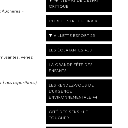
PRINTEMPS DE L'ESPRIT
CRITIQUE
c Auchères -
L'ORCHESTRE CULINAIRE
VILLETTE ESPORT 25
LES ÉCLATANTES #10
 amusantes, venez
LA GRANDE FÊTE DES
ENFANTS
 1 des expositions).
LES RENDEZ-VOUS DE
L'URGENCE
ENVIRONNEMENTALE #4
CITÉ DES SENS : LE
TOUCHER