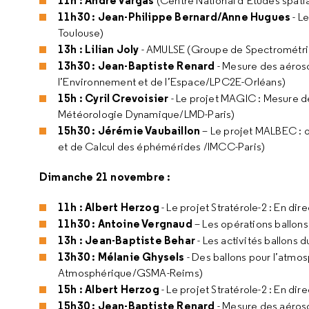
11h : André Vargas
(Centre National d’Etudes spati
11h30 : Jean-Philippe Bernard/Anne Hugues
- L
Toulouse)
13h : Lilian Joly
- AMULSE (Groupe de Spectrométri
13h30 : Jean-Baptiste Renard
- Mesure des aéroso
l’Environnement et de l’Espace/LPC2E-Orléans)
15h : Cyril Crevoisier
- Le projet MAGIC : Mesure de
Météorologie Dynamique/LMD-Paris)
15h30 : Jérémie Vaubaillon
– Le projet MALBEC : o
et de Calcul des éphémérides /IMCC-Paris)
Dimanche 21 novembre :
11h : Albert Herzog
- Le projet Stratérole-2 : En d
11h30 : Antoine Vergnaud
– Les opérations ballon
13h : Jean-Baptiste Behar
- Les activités ballons
13h30 : Mélanie Ghysels
- Des ballons pour l’atmo
Atmosphérique/GSMA-Reims)
15h : Albert Herzog
- Le projet Stratérole-2 : En d
15h30 : Jean-Baptiste Renard
- Mesure des aéroso