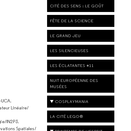
CITÉ DES SENS : LE GOÛT
FÊTE DE LA SCIENCE
LE GRAND JEU
LES SILENCIEUSES
LES ÉCLATANTES #11
NUIT EUROPÉENNE DES
MUSÉES
A-UCA.
COSPLAYMANIA
teur Linéaire/
LA CITÉ LEGO®
gie/IN2P3.
vations Spatiales/