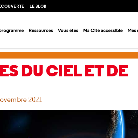
DÉCOUVERTE
LE BLOB
 programme
Ressources
Vous êtes
Ma Cité accessible
Mes 
du ciel et de l'espace
S DU CIEL ET DE
 novembre 2021