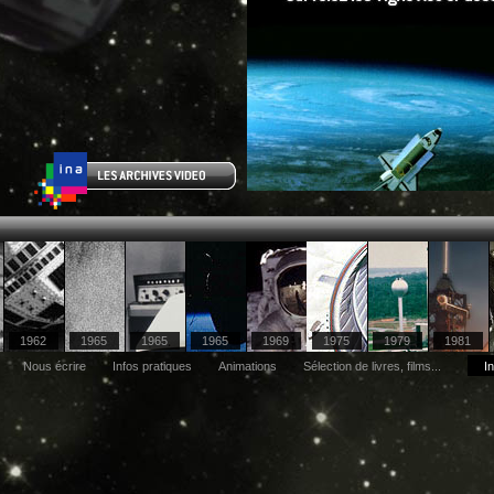
1962
1965
1965
1965
1969
1975
1979
1981
Nous écrire
Infos pratiques
Animations
Sélection de livres, films...
In