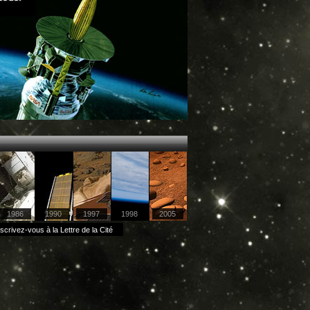
1986
1990
1997
1998
2005
scrivez-vous à la Lettre de la Cité