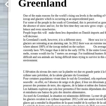
Greenland
One of the main reasons for the world’s rising sea levels is the melting of
icecap and glaciers which is occurring at an unprecedented pace.
For some of the people in the south of Greenland, this is perceived as go
the absence of snow and ice, for the first time they can now grow crops - 
lettuce and even strawberries.
People hope this will
make them less dependent on Danish imports and th
will decrease.
Here sea ice 
In Greenland’s north, however, it is a different story.
glaciers are retreating at an alarming rate. In 2012 there was an extreme me
where almost 100% of the icecap melted on the surface.
On average
currently lasts 70% longer than it did in the early 1970s. If the entire Gre
melts, oceans would rise by 7 meters on average. For traditional hunters l
difficult and sea animals are facing difficult times trying to survive in this
environment.
L’élévation du niveau des mers sur la planète est due en grande partie à la 
rythme sans précédent, de la calotte glaciaire du Groenland.
Pour certaines populations vivant dans le sud du Groenland, cela représe
nouvelle : en effet, en l’absence de neige et de glace, il leur est désormais 
pousser des pommes de terre, des oignons, de la laitue et même des fraises
Les habitants espèrent que cela leur permettra d’être moins dépendants de
et entraînera une baisse du prix des denrées alimentaires.
Au nord du Groenland, la situation est néanmoins différente. La mer de gla
les glaciers reculent à un rythme inquiétant. 2012 a été une année record d
glaces qui a entraîné la disparition de la quasi totalité de la surface de la cal