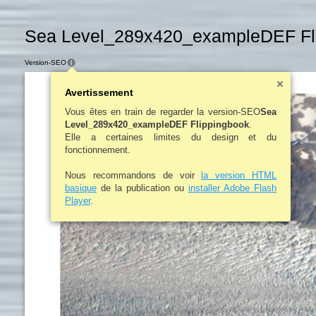
Sea Level_289x420_exampleDEF Fli
Version-SEO
Avertissement
Vous êtes en train de regarder la version-SEO
Sea
Level_289x420_exampleDEF Flippingbook
.
Elle a certaines limites du design et du
fonctionnement.
Nous recommandons de voir
la version HTML
basique
de la publication ou
installer Adobe Flash
Player
.