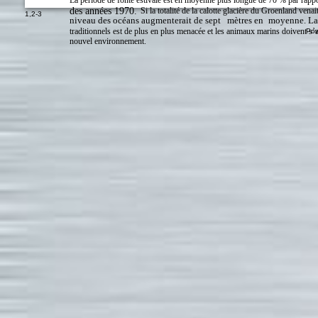
La période de fonte estivale est en moyenne plus longue de 70 % par rappo
des années 1970.
Si la totalité de la calotte glacière du Groenland venai
1
,
2-3
niveau des océans augmenterait de sept
mètres en
moyenne. La 
traditionnels est de plus en plus menacée et les animaux marins doivent s’a
Pow
nouvel environnement.