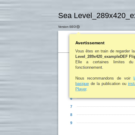
Sea Level_289x420_e
Version-SEO
Table des matières
Avertissement
Vous êtes en train de regarder l
Level_289x420_exampleDEF Fli
Elle a certaines limites d
1
fonctionnement.
2-3
Nous recommandons de voir
4
basique
de la publication ou
ins
Player
.
5
6
7
8
9