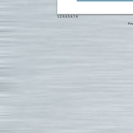
1
,
2-3
,
4
,
5
,
6
,
7
,
8
Pow