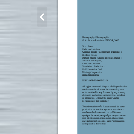
Photography / Photographie :
© Kadir van Lohuizen / NOOR, 2015
Text / Texte :
Kadir van Lohuizen
Graphic design / Conception graphique :
Heijdens Karwei
Picture editing /Editing photographique :
Teun van der Heijden,
Kadir van Lohuizen
Translation / Traduction :
UNEP, Marie-Luc Grall
Printing / Impression :
Rodi Rotatiedruk
ISBN : 978-90-9029431-5
All rights reserved. No part of this publication
may be reproduced, stored in a retrieval system,
or transmitted in any form or by any means,
electronic, mechanical, photocopying, recording
or otherwise, without the prior written
permission of the publisher.
Tous droits réservés. Aucun extrait de cette
publication ne peut être reproduit, stocké dans
une base de données et / ou publié sous
quelque forme et par quelque moyen que ce
soit, électronique, mécanique, photocopie,
enregistrement ou autre, sans l’autorisation
écrite préalable de l’éditeur.