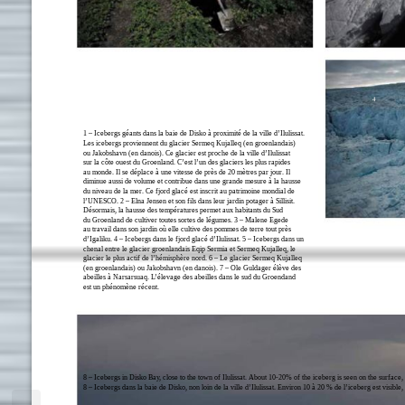
3
4
1 – Icebergs géants dans la baie de Disko à proximité de la ville d’Ilulissat.
Les icebergs proviennent du glacier Sermeq Kujalleq (en groenlandais)
ou Jakobshavn (en danois). Ce glacier est proche de la ville d’Ilulissat
sur la côte ouest du Groenland. C’est l’un des glaciers les plus rapides
au monde. Il se déplace à une vitesse de près de 20 mètres par jour. Il
diminue aussi de volume et contribue dans une grande mesure à la hausse
du niveau de la mer. Ce fjord glacé est inscrit au patrimoine mondial de
l’UNESCO. 2 – Elna Jensen et son fils dans leur jardin potager à Sillisit.
Désormais, la hausse des températures permet aux habitants du Sud
du Groenland de cultiver toutes sortes de légumes. 3 – Malene Egede
au travail dans son jardin où elle cultive des pommes de terre tout près
d’Igaliku. 4 – Icebergs dans le fjord glacé d’Ilulissat. 5 – Icebergs dans un
chenal entre le glacier groenlandais Eqip Sermia et Sermeq Kujalleq, le
glacier le plus actif de l’hémisphère nord. 6 – Le glacier Sermeq Kujalleq
(en groenlandais) ou Jakobshavn (en danois). 7 – Ole Guldager élève des
abeilles à Narsarsuaq. L’élevage des abeilles dans le sud du Groendand
est un phénomène récent.
6
8 – Icebergs in Disko Bay, close to the town of Ilulissat. About 10-20% of the iceberg is seen on the surface, 
8 – Icebergs dans la baie de Disko, non loin de la ville d’Ilulissat. Environ 10 à 20 % de l’iceberg est visibl