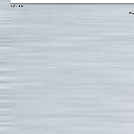
1
,
2-3
,
4
,
5
Pow
9