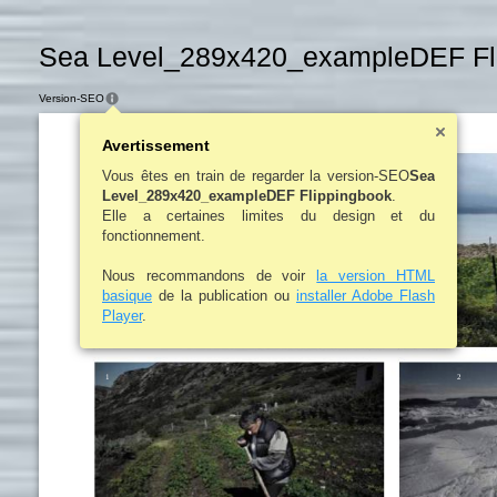
Sea Level_289x420_exampleDEF Fli
Version-SEO
Avertissement
Vous êtes en train de regarder la version-SEO
Sea
Level_289x420_exampleDEF Flippingbook
.
Elle a certaines limites du design et du
fonctionnement.
Nous recommandons de voir
la version HTML
basique
de la publication ou
installer Adobe Flash
Player
.
1
2