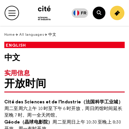
Retour
en
FR
Main menu
haut
Search
Home
All languages
中文
ENGLISH
中文
实用信息
开放时间
Cité des Sciences et de l’Industrie
（法国科学工业城）
周二至周六上午
10
时至下午
6
时开放，周日闭馆时间延长
至晚
7
时。周一全天闭馆。
Géode
（晶球电影院）
周二至周日上午
10:30
至晚上
8:30
开放，周一有时开放。