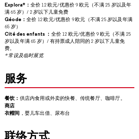
Explora*
：
全价
12
欧元
/
优惠价 9 欧元（不满
25
岁以及年
满
65
岁）
/ 2
岁以下儿童免费
Géode
：
全价
12
欧元
/
优惠价
9
欧元（不满
25
岁以及年满
65
岁）
Cité des enfants
：
全价
12
欧元
/
优惠价 9 欧元（不满
25
岁以及年满
65
岁）
/
有持票成人陪同的
2
岁以下儿童免
费。
*
常设及临时展览
服务
餐饮：
供店内食用或外卖的快餐、传统餐厅、咖啡厅。
商店
衣帽间
，婴儿车出借、尿布台
联络方式