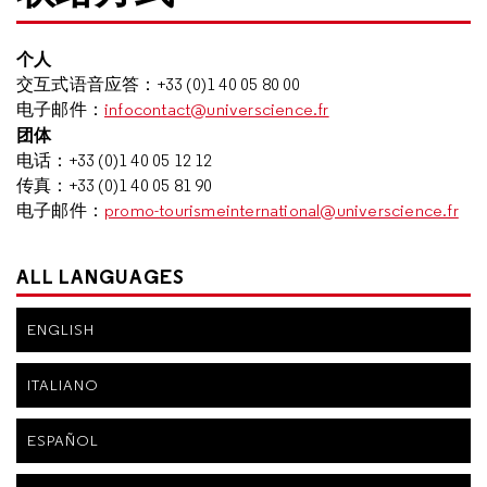
个人
交互式语音应答：
+33 (0)1 40 05 80 00
电子邮件：
infocontact@universcience.fr
团体
电话：
+33 (0)1 40 05 12 12
传真：
+33 (0)1 40 05 81 90
电子邮件：
promo-tourismeinternational@universcience.fr
ALL LANGUAGES
ENGLISH
ITALIANO
ESPAÑOL