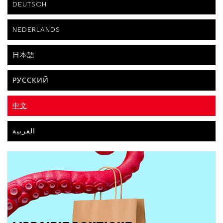
DEUTSCH
NEDERLANDS
日本語
РУССКИЙ
中文
العربية