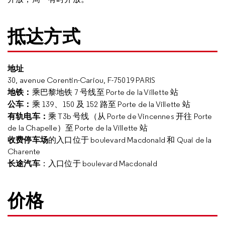
抵达方式
地址
30, avenue Corentin-Cariou, F-75019 PARIS
地铁：
乘巴黎地铁
7
号线至
Porte de la Villette
站
公车：
乘
139
、
150
及
152
路至
Porte de la Villette
站
有轨电车：
乘
T3b
号线（从
Porte de Vincennes
开往
Porte
de la Chapelle
）至
Porte de la Villette
站
收费停车场
的入口位于
boulevard Macdonald
和
Quai de la
Charente
长途汽车
：入口位于
boulevard Macdonald
价格