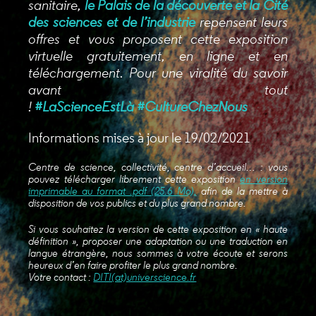
sanitaire,
le Palais de la découverte et la Cité
des sciences et de l’industrie
repensent leurs
offres et vous proposent cette exposition
virtuelle gratuitement, en ligne et en
téléchargement. Pour une viralité du savoir
avant tout
!
#LaScienceEstLà #CultureChezNous
Informations mises à jour le 19/02/2021
Centre de science, collectivité, centre d’accueil… : vous
pouvez télécharger librement cette exposition
en version
imprimable au format .pdf (25.6 Mo),
afin de la mettre à
disposition de vos publics et du plus grand nombre.
Si vous souhaitez la version de cette exposition en « haute
définition », proposer une adaptation ou une traduction en
langue étrangère, nous sommes à votre écoute et serons
heureux d’en faire profiter le plus grand nombre.
Votre contact :
DITI(at)universcience.fr