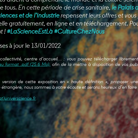
e tous. En cette période de crise sanitaire,
le Palais 
ciences et de l’industrie
repensent leurs offres et vous
elle gratuitement, en ligne et en téléchargement. Pou
t !
#LaScienceEstLà #CultureChezNous
ses à jour le 13/01/2022
collectivité, centre d’accueil… : vous pouvez télécharger libremen
au format .pdf (25.6 Mo),
afin de la mettre à disposition de vos pub
a version de cette exposition en « haute définition », proposer u
 étrangère, nous sommes à votre écoute et serons heureux d’en faire p
at)universcience.fr