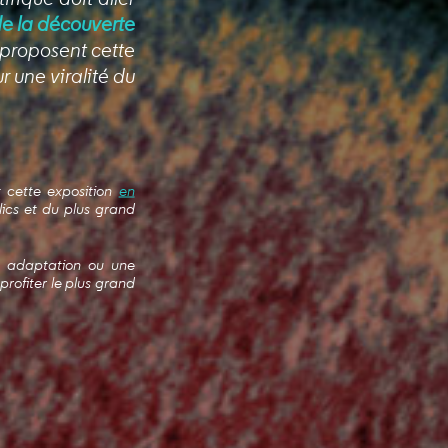
de la découverte
 proposent cette
r une viralité du
t cette exposition
en
lics et du plus grand
ne adaptation ou une
rofiter le plus grand