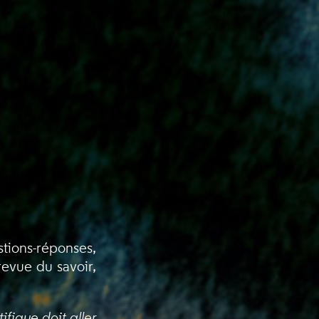
stions-réponses,
evue du savoir,
fique doit aller