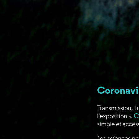
Coronavir
Transmission, t
l’exposition «
C
simple et acces
Les sciences no