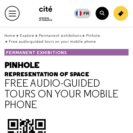
Retour
en
FR
Main menu
haut
Search
Home
Explore
Permanent exhibitions
Pinhole
Free audio-guided tours on your mobile phone
PERMANENT EXHIBITIONS
PINHOLE
REPRESENTATION OF SPACE
FREE AUDIO-GUIDED
TOURS ON YOUR MOBILE
PHONE