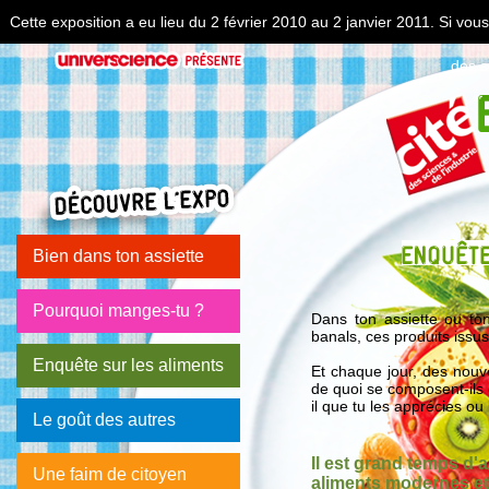
Cette exposition a eu lieu du 2 février 2010 au 2 janvier 2011. Si vo
des s
Bien dans ton assiette
Pourquoi manges-tu ?
Dans ton assiette ou to
banals, ces produits issus
Enquête sur les aliments
Et chaque jour, des nouv
de quoi se composent-ils 
il que tu les apprécies ou
Le goût des autres
Il est grand temps d'
Une faim de citoyen
aliments modernes et 