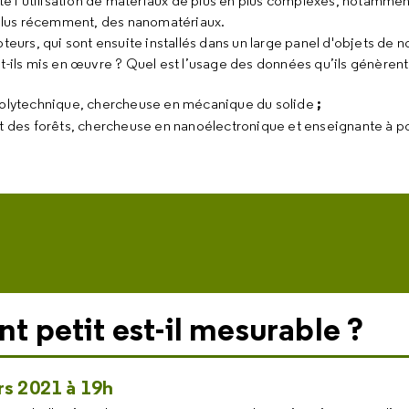
te l’utilisation de matériaux de plus en plus complexes, notammen
 plus récemment, des nanomatériaux.
teurs, qui sont ensuite installés dans un large panel d'objets de n
ils mis en œuvre ? Quel est l’usage des données qu’ils génèren
;
polytechnique, chercheuse en mécanique du solide
et des forêts, chercheuse en nanoélectronique et enseignante à p
nt petit est-il mesurable ?
s 2021 à 19h