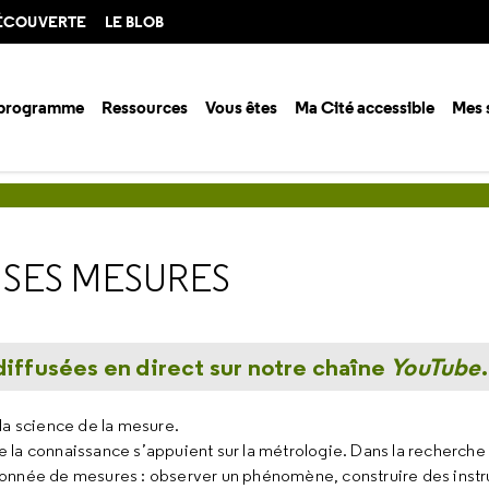
DÉCOUVERTE
LE BLOB
 programme
Ressources
Vous êtes
Ma Cité accessible
Mes 
ces
Le monde sous toutes ses mesures
 SES MESURES
ffusées en direct sur notre chaîne
YouTube
.
 la science de la mesure.
 la connaissance s’appuient sur la métrologie. Dans la recherch
lonnée de mesures : observer un phénomène, construire des inst