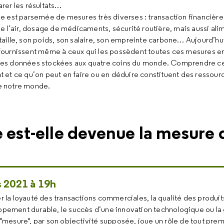
rer les résultats…
ne est parsemée de mesures très diverses : transaction financièr
de l’air, dosage de médicaments, sécurité routière, mais aussi al
aille, son poids, son salaire, son empreinte carbone… Aujourd’hui
fournissent même à ceux qui les possèdent toutes ces mesures en
des données stockées aux quatre coins du monde. Comprendre ce
 et ce qu’on peut en faire ou en déduire constituent des ressou
e notre monde.
 est-elle devenue la mesure 
 2021 à 19h
r la loyauté des transactions commerciales, la qualité des produits
ppement durable, le succès d’une innovation technologique ou la 
 "mesure", par son objectivité supposée, joue un rôle de tout prem