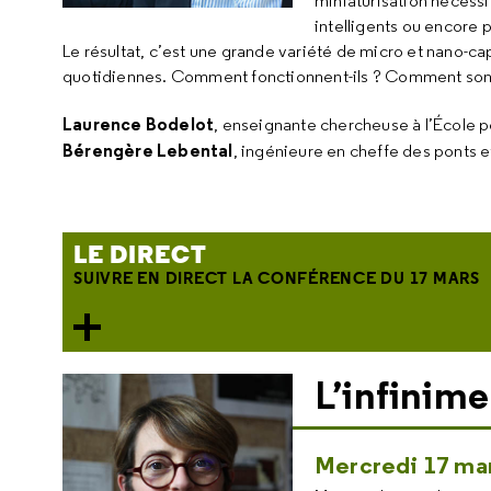
miniaturisation nécessi
intelligents ou encore
Le résultat, c’est une grande variété de micro et nano-cap
quotidiennes. Comment fonctionnent-ils ? Comment sont-
Laurence Bodelot
, enseignante chercheuse à l’École 
Bérengère Lebental
, ingénieure en cheffe des ponts 
LE DIRECT
SUIVRE EN DIRECT LA CONFÉRENCE DU 17 MARS
L’infinime
Mercredi 17 mar