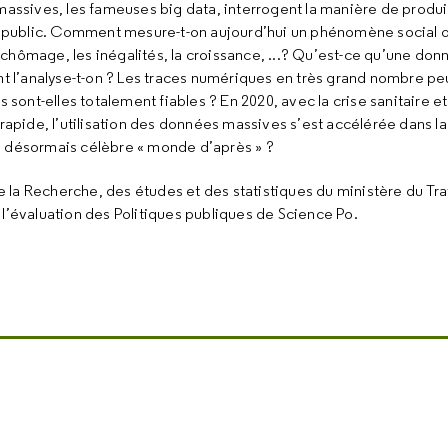
assives, les fameuses big data, interrogent la manière de produi
t public. Comment mesure-t-on aujourd’hui un phénomène social 
le chômage, les inégalités, la croissance, ...? Qu’est-ce qu’une d
t l’analyse-t-on ? Les traces numériques en très grand nombre peu
 sont-elles totalement fiables ? En 2020, avec la crise sanitaire e
rapide, l’utilisation des données massives s’est accélérée dans la
e désormais célèbre « monde d’après » ?
e la Recherche, des études et des statistiques du ministère du Tra
 l’évaluation des Politiques publiques de Science Po.