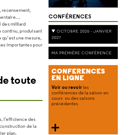
e, recensement,
CONFÉRENCES
imentaire…
 des milliard
 continu, produisant
OCTOBRE 2026 - JANVIER
2027
 qu’est une mesure,
rces importantes pour
MA PREMIÈRE CONFÉRENCE
CONFERENCES
de toute
EN LIGNE
Voir ou revoir
les
conférences de la saison en
cours ou des saisons
précédentes
, l'efficience des
construction de la
ier plan.