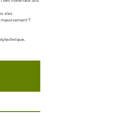
t des matériaux dits
os vies
t massivement ?
olytechnique.