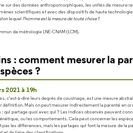
gine sur des données anthropomorphiques, les unités de mesure re
mènes scientifiques et avec des dispositifs de haute technologie.
elon lequel
l'homme est la mesure de toute chose
?
 commun de métrologie LNE-CNAM (LCM).
ins : comment mesurer la pa
espèces ?
s 2021 à 19h
s, c'est-à-dire leurs degrés de cousinage, est une mesure abstrait
r définition. Mais on peut mesurer indirectement la parenté en or
 : qui partage quoi avec qui ? Les indices observés peuvent conc
 génétique, ou les comportements. Cela peut concerner les espèce
t pas les différences, mais les partages qui font la mesure de la p
t et de faire des classifications.