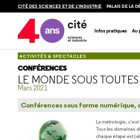
Retour
CITÉ DES SCIENCES ET DE L'INDUSTRIE
PALAIS DE LA 
en
haut
Infos pratiques
Au
Accueil
Au programme
Activités & spectacles
Conféren
ACTIVITÉS & SPECTACLES
CONFÉRENCES
LE MONDE SOUS TOUTES
Mars 2021
Conférences sous forme numérique, di
La métrologie, c’est
Tous les domaines de
chaque étape est ja