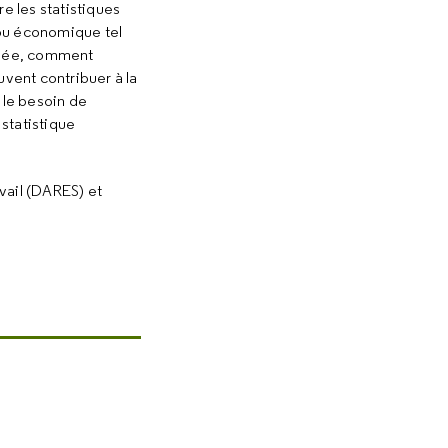
re
les statistiques
ou économique tel
onnée, comment
vent contribuer à la
t le besoin de
 statistique
vail (DARES) et