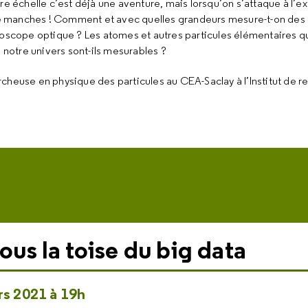
e échelle c’est déjà une aventure, mais lorsqu’on s’attaque à l’
de manches ! Comment et avec quelles grandeurs mesure-t-on des o
oscope optique ? Les atomes et autres particules élémentaires qu
 notre univers sont-ils mesurables ?
rcheuse en physique des particules au CEA-Saclay à l’Institut de re
sous la toise du big data
s 2021 à 19h