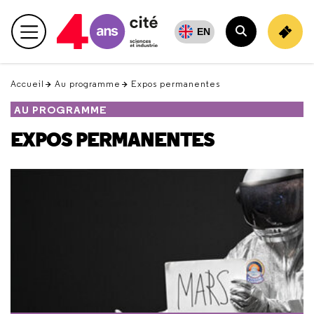
Retour
en
EN
Menu principal
haut
Rechercher
Accueil
Au programme
Expos permanentes
AU PROGRAMME
EXPOS PERMANENTES