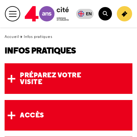
Retour
en
EN
Menu principal
haut
Rechercher
Accueil
Infos pratiques
INFOS PRATIQUES
PRÉPAREZ VOTRE
VISITE
ACCÈS