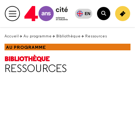
Retour
en
EN
Menu principal
haut
Rechercher
Accueil
Au programme
Bibliothèque
Ressources
AU PROGRAMME
BIBLIOTHÈQUE
RESSOURCES