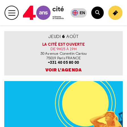
Retour
en
EN
Menu principal
haut
Rechercher
Accueil Cité des sciences et de l'industrie (logo spécial
Agenda
6
JEUDI
AOÛT
LA CITÉ EST OUVERTE
DE 9H15 À 19H
30 Avenue Corentin Cariou
75019 Paris FRANCE
+331 40 05 80 00
VOIR L'AGENDA