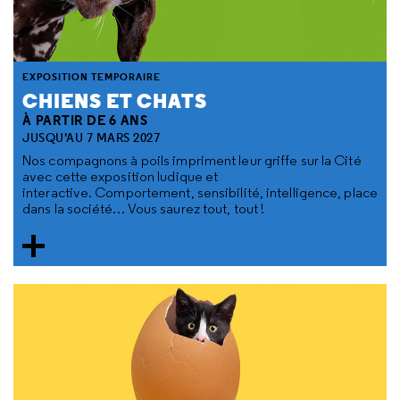
EXPOSITION TEMPORAIRE
CHIENS ET CHATS
À PARTIR DE 6 ANS
JUSQU'AU 7 MARS 2027
Nos compagnons à poils impriment leur griffe sur la Cité
avec cette exposition ludique et
interactive. Comportement, sensibilité, intelligence, place
dans la société… Vous saurez tout, tout !