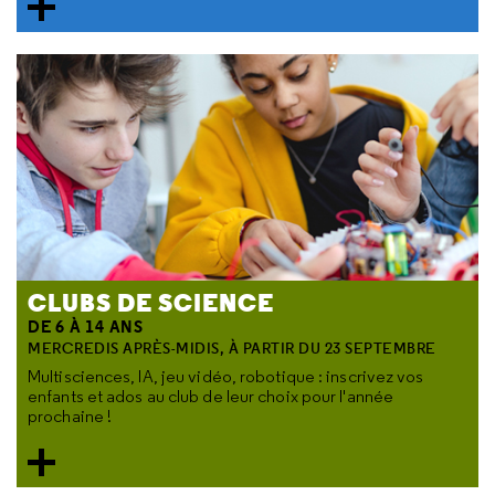
CLUBS DE SCIENCE
DE 6 À 14 ANS
MERCREDIS APRÈS-MIDIS, À PARTIR DU 23 SEPTEMBRE
Multisciences, IA, jeu vidéo, robotique : inscrivez vos
enfants et ados au club de leur choix pour l'année
prochaine !