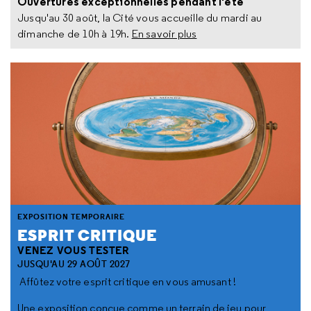
Ouvertures exceptionnelles pendant l'été
Jusqu'au 30 août, la Cité vous accueille du mardi au
dimanche de 10h à 19h.
En savoir plus
EXPOSITION TEMPORAIRE
ESPRIT CRITIQUE
VENEZ VOUS TESTER
JUSQU'AU 29 AOÛT 2027
Affûtez votre esprit critique en vous amusant !
Une exposition conçue comme un terrain de jeu pour