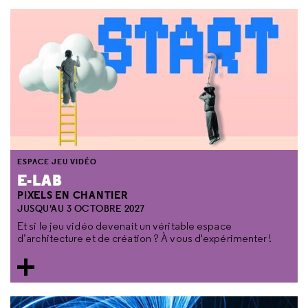
ESPACE JEU VIDÉO
E-LAB
PIXELS EN CHANTIER
JUSQU'AU 3 OCTOBRE 2027
Et si le jeu vidéo devenait un véritable espace
d’architecture et de création ? À vous d'expérimenter !