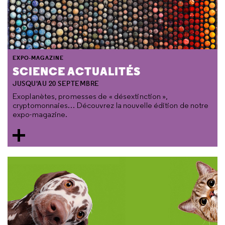
EXPO-MAGAZINE
SCIENCE ACTUALITÉS
JUSQU'AU 20 SEPTEMBRE
Exoplanètes, promesses de « désextinction »,
cryptomonnaies… Découvrez la nouvelle édition de notre
expo-magazine.