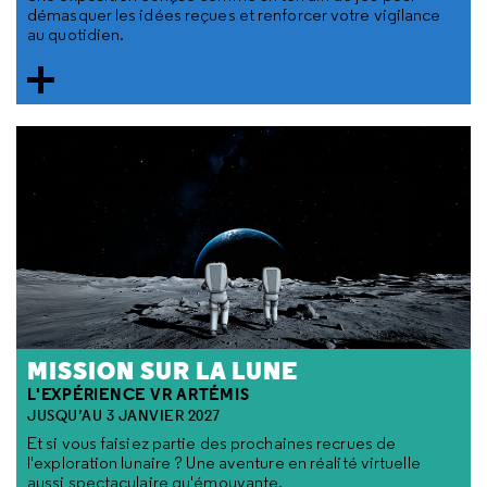
démasquer les idées reçues et renforcer votre vigilance
au quotidien.
MISSION SUR LA LUNE
L'EXPÉRIENCE VR ARTÉMIS
JUSQU’AU 3 JANVIER 2027
Et si vous faisiez partie des prochaines recrues de
l'exploration lunaire ? Une aventure en réalité virtuelle
aussi spectaculaire qu'émouvante.