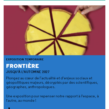
EXPOSITION TEMPORAIRE
FRONTIÈRE
JUSQU’À L’AUTOMNE 2027
Plongez au cœur de l’actualité et d'enjeux sociaux et
géopolitiques majeurs, décryptés par des scientifiques,
géographes, anthropologues.
Une exposition pour repenser notre rapport à l'espace, à
l'autre, au monde !